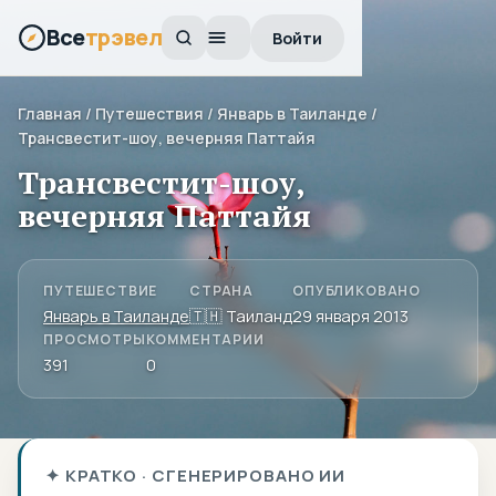
Все
трэвел
Войти
Главная
/
Путешествия
/
Январь в Таиланде
/
Трансвестит-шоу, вечерняя Паттайя
Трансвестит-шоу,
вечерняя Паттайя
ПУТЕШЕСТВИЕ
СТРАНА
ОПУБЛИКОВАНО
Январь в Таиланде
🇹🇭 Таиланд
29 января 2013
ПРОСМОТРЫ
КОММЕНТАРИИ
391
0
✦ КРАТКО · СГЕНЕРИРОВАНО ИИ