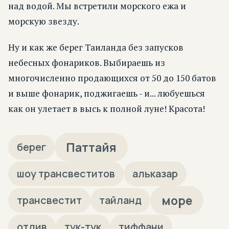
над водой. Мы встретили морского ежа и
морскую звезду.
Ну и как же берег Таиланда без запусков
небесных фонариков. Выбираешь из
многочисленно продающихся от 50 до 150 батов
и выше фонарик, поджигаешь - и... любуешься
как он улетает в высь к полной луне! Красота!
Паттайя
берег
шоу трансвеститов
альказар
море
трансвестит
тайланд
отлив
тук-тук
тиффани