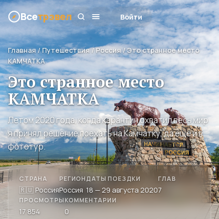
Все
трэвел
Войти
Главная
/
Путешествия
/
Россия
/ Это странное место
КАМЧАТКА
Это странное место
КАМЧАТКА
Летом 2020 года, когда карантин охватил весь мир
я принял решение поехать на Камчатку, да еще и в
фототур.
СТРАНА
РЕГИОН
ДАТЫ ПОЕЗДКИ
ГЛАВ
🇷🇺 Россия
Россия
18 — 29 августа 2020
7
ПРОСМОТРЫ
КОММЕНТАРИИ
17 854
0