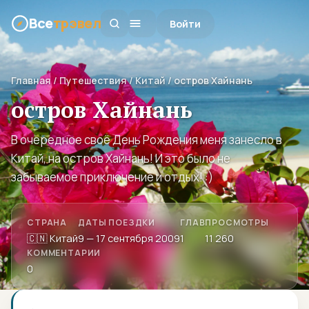
Все
трэвел
Войти
Главная
/
Путешествия
/
Китай
/ остров Хайнань
остров Хайнань
В очередное своё День Рождения меня занесло в
Китай, на остров Хайнань! И это было не
забываемое приключение и отдых! :)
СТРАНА
ДАТЫ ПОЕЗДКИ
ГЛАВ
ПРОСМОТРЫ
🇨🇳 Китай
9 — 17 сентября 2009
1
11 260
КОММЕНТАРИИ
0