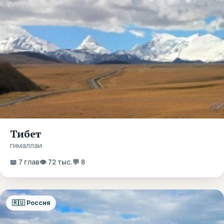
Тибет
гималлаи
📖 7 глав
👁 72 тыс.
💬 8
🇷🇺 Россия