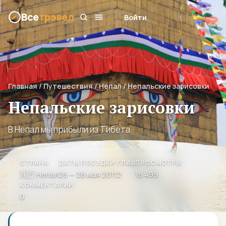
Все
трэвел
Войти
Главная
/
Путешествия
/
Непал
/ Непальские зарисовки
Непальские зарисовки
В Непал мы прибыли из Тибета
СТРАНА
ДАТЫ ПОЕЗДКИ
ГЛАВ
ПРОСМОТРЫ
🇳🇵 Непал
26 — 28 мая 2011
2
18 499
КОММЕНТАРИИ
0