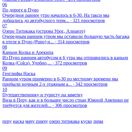
06
По дороге в Пуно
Очередное раннее утро началось в 6-30. На такси мы
добрались до автобусного терм... · 321 просмотров
07
Озеро Титикака (острова Урос, Алианте)
Очередным ранним утром мы оставили большую часть багажа
в отеле в Пуно (Puno) и... · 314 просмотров
08
Каньон Колка и Арекипа
Из Пуно ранним автобусом в 6 утра мы отправились в каньон
Колка (Colca). Удобно,... · 372 просмотров
09
Геоглифы Наска
Ранним утром примерно в 6-30 по местному времени мы
прибыли ночным 2-х этажным а... · 342 просмотров
10
Путешественнику и туристу на заметку
Виза в Перу, как и в большее число стран Южной Америки не
требуется для жителей... · 306 просмотров
перу
наска
мачу пикчу
озеро титикака
куско
лима