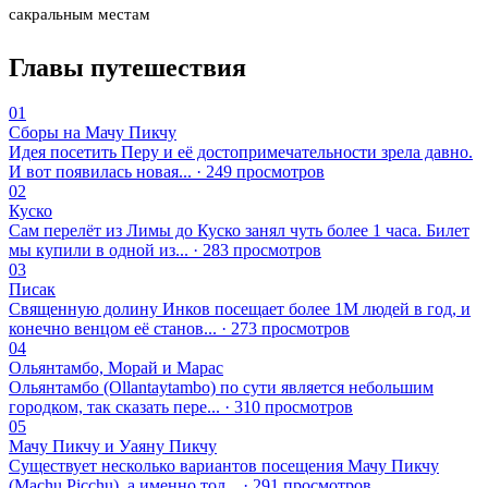
сакральным местам
Главы путешествия
01
Сборы на Мачу Пикчу
Идея посетить Перу и её достопримечательности зрела давно.
И вот появилась новая... · 249 просмотров
02
Куско
Сам перелёт из Лимы до Куско занял чуть более 1 часа. Билет
мы купили в одной из... · 283 просмотров
03
Писак
Священную долину Инков посещает более 1М людей в год, и
конечно венцом её станов... · 273 просмотров
04
Ольянтамбо, Морай и Марас
Ольянтамбо (Ollantaytambo) по сути является небольшим
городком, так сказать пере... · 310 просмотров
05
Мачу Пикчу и Уаяну Пикчу
Существует несколько вариантов посещения Мачу Пикчу
(Machu Piсchu), а именно тол... · 291 просмотров