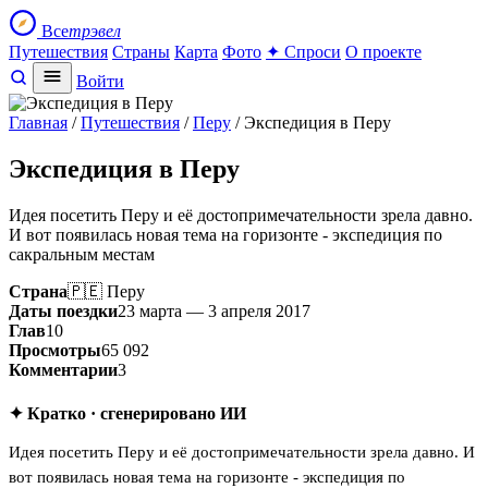
Все
трэвел
Путешествия
Страны
Карта
Фото
✦ Спроси
О проекте
Войти
Главная
/
Путешествия
/
Перу
/ Экспедиция в Перу
Экспедиция в Перу
Идея посетить Перу и её достопримечательности зрела давно.
И вот появилась новая тема на горизонте - экспедиция по
сакральным местам
Страна
🇵🇪 Перу
Даты поездки
23 марта — 3 апреля 2017
Глав
10
Просмотры
65 092
Комментарии
3
✦ Кратко · сгенерировано ИИ
Идея посетить Перу и её достопримечательности зрела давно. И
вот появилась новая тема на горизонте - экспедиция по