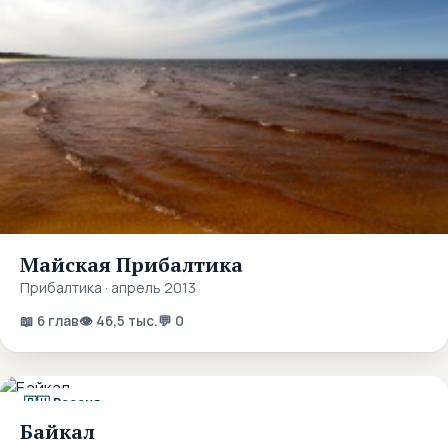
Майская Прибалтика
Прибалтика · апрель 2013
📖 6 глав
👁 46,5 тыс.
💬 0
🇷🇺 Россия
Байкал