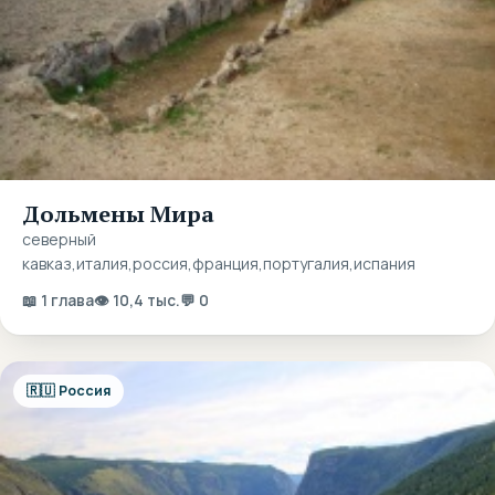
Дольмены Мира
северный
кавказ,италия,россия,франция,португалия,испания
📖 1 глава
👁 10,4 тыс.
💬 0
🇷🇺 Россия