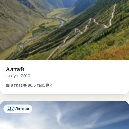
Алтай
· август 2010
📖 8 глав
👁 86,6 тыс.
💬 4
🇱🇻 Латвия