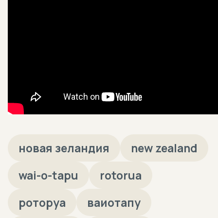
новая зеландия
new zealand
wai-o-tapu
rotorua
роторуа
ваиотапу