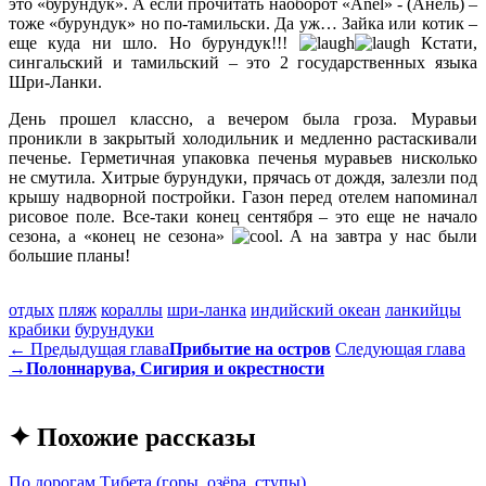
это «бурундук». А если прочитать наоборот «Anel» - (Анель) –
тоже «бурундук» но по-тамильски. Да уж… Зайка или котик –
еще куда ни шло. Но бурундук!!!
Кстати,
сингальский и тамильский – это 2 государственных языка
Шри-Ланки.
День прошел классно, а вечером была гроза. Муравьи
проникли в закрытый холодильник и медленно растаскивали
печенье. Герметичная упаковка печенья муравьев нисколько
не смутила. Хитрые бурундуки, прячась от дождя, залезли под
крышу надворной постройки. Газон перед отелем напоминал
рисовое поле. Все-таки конец сентября – это еще не начало
сезона, а «конец не сезона»
. А на завтра у нас были
большие планы!
отдых
пляж
кораллы
шри-ланка
индийский океан
ланкийцы
крабики
бурундуки
← Предыдущая глава
Прибытие на остров
Следующая глава
→
Полоннарува, Сигирия и окрестности
✦ Похожие рассказы
По дорогам Тибета (горы, озёра, ступы)