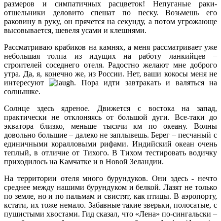
размеров и симпатичных расцветок! Непуганые раки-
отшельники деловито спешат по песку. Возьмешь его
раковину в руку, он прячется на секунду, а потом угрожающе
высовывается, шевеля усами и клешнями.
Рассматриваю крабиков на камнях, а меня рассматривает уже
небольшая толпа из идущих на работу ланкийцев –
строителей соседнего отеля. Радостно желают мне доброго
утра. Да, я, конечно же, из России. Нет, ваши кокосы меня не
интересуют
. Пора идти завтракать и валяться на
солнышке.
Солнце здесь ядреное. Движется с востока на запад,
практически не отклоняясь от большой дуги. Все-таки до
экватора близко, меньше тысячи км по океану. Волны
довольно большие – далеко не заплывешь. Берег – песчаный с
единичными коралловыми рифами. Индийский океан очень
теплый, в отличие от Тихого. В Тихом тестировать водичку
приходилось на Камчатке и в Новой Зеландии.
На территории отеля много бурундуков. Они здесь - нечто
среднее между нашими бурундуком и белкой. Лазят не только
по земле, но и по пальмам и свистят, как птицы. В аэропорту,
кстати, их тоже немало. Забавные такие зверьки, полосатые, с
пушистыми хвостами. Гид сказал, что «Лена» по-сингальски –