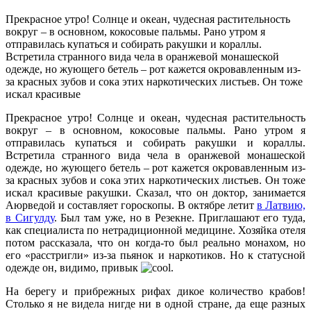
Прекрасное утро! Солнце и океан, чудесная растительность
вокруг – в основном, кокосовые пальмы. Рано утром я
отправилась купаться и собирать ракушки и кораллы.
Встретила странного вида чела в оранжевой монашеской
одежде, но жующего бетель – рот кажется окровавленным из-
за красных зубов и сока этих наркотических листьев. Он тоже
искал красивые
Прекрасное утро! Солнце и океан, чудесная растительность
вокруг – в основном, кокосовые пальмы. Рано утром я
отправилась купаться и собирать ракушки и кораллы.
Встретила странного вида чела в оранжевой монашеской
одежде, но жующего бетель – рот кажется окровавленным из-
за красных зубов и сока этих наркотических листьев. Он тоже
искал красивые ракушки. Сказал, что он доктор, занимается
Аюрведой и составляет гороскопы. В октябре летит
в Латвию,
в Сигулду
. Был там уже, но в Резекне. Приглашают его туда,
как специалиста по нетрадиционной медицине. Хозяйка отеля
потом рассказала, что он когда-то был реально монахом, но
его «расстригли» из-за пьянок и наркотиков. Но к статусной
одежде он, видимо, привык
.
На берегу и прибрежных рифах дикое количество крабов!
Столько я не видела нигде ни в одной стране, да еще разных