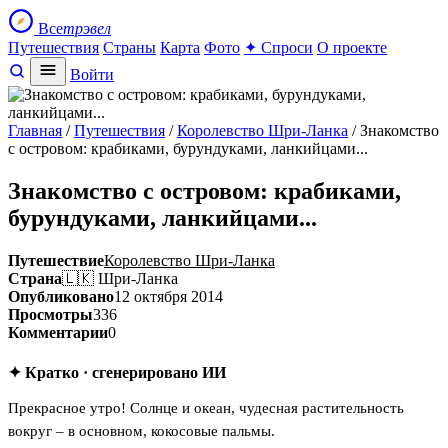
Все
трэвел
Путешествия
Страны
Карта
Фото
✦ Спроси
О проекте
Войти
Главная
/
Путешествия
/
Королевство Шри-Ланка
/ Знакомство
с островом: крабиками, бурундуками, ланкийцами...
Знакомство с островом: крабиками,
бурундуками, ланкийцами...
Путешествие
Королевство Шри-Ланка
Страна
🇱🇰 Шри-Ланка
Опубликовано
12 октября 2014
Просмотры
336
Комментарии
0
✦ Кратко · сгенерировано ИИ
Прекрасное утро! Солнце и океан, чудесная растительность
вокруг – в основном, кокосовые пальмы.