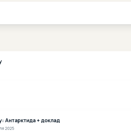
у
у: Антарктида + доклад
еля 2025