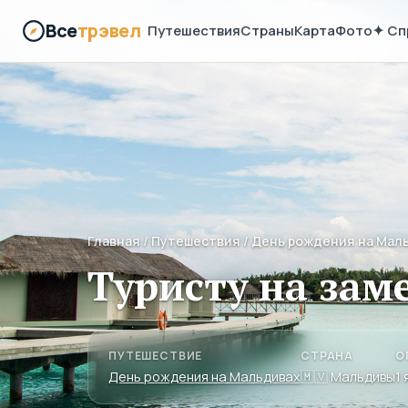
Все
трэвел
Путешествия
Страны
Карта
Фото
✦ Сп
Главная
/
Путешествия
/
День рождения на Мал
Туристу на зам
ПУТЕШЕСТВИЕ
СТРАНА
О
День рождения на Мальдивах
🇲🇻 Мальдивы
1