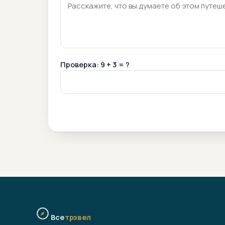
Проверка: 9 + 3 = ?
Все
трэвел