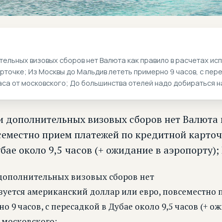
тельных визовых сборов нет Валюта как правило в расчетах ис
точке; Из Москвы до Мальдив лететь примерно 9 часов, с пере
аса от московского; До большинства отелей надо добираться на
и дополнительных визовых сборов нет Валюта 
семестно прием платежей по кредитной карточ
бае около 9,5 часов (+ ожидание в аэропорту);
 дополнительных визовых сборов нет
ьзуется американский доллар или евро, повсеместно 
9 часов, с пересадкой в Дубае около 9,5 часов (+ ож
 московского;