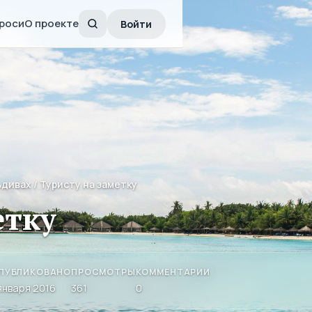
роси
О проекте
Войти
ьдивах
/ Туристу на заметку
етку
ПУБЛИКОВАНО
ПРОСМОТРЫ
КОММЕНТАРИИ
 января 2016
361
0