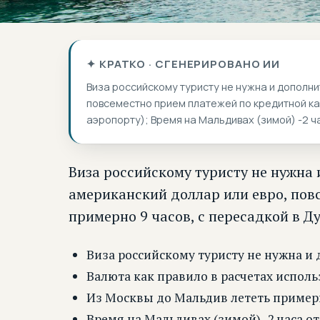
✦ КРАТКО · СГЕНЕРИРОВАНО ИИ
Виза российскому туристу не нужна и дополни
повсеместно прием платежей по кредитной кар
аэропорту); Время на Мальдивах (зимой) -2 ч
Виза российскому туристу не нужна 
американский доллар или евро, пов
примерно 9 часов, с пересадкой в Ду
Виза российскому туристу не нужна и
Валюта как правило в расчетах испол
Из Москвы до Мальдив лететь примерно 
Время на Мальдивах (зимой) -2 часа от