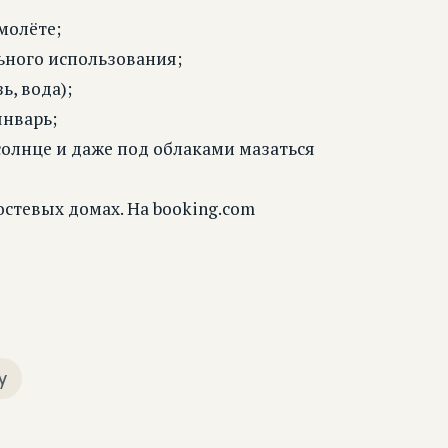
молёте;
льного использования;
, вода);
январь;
солнце и даже под облаками мазаться
стевых домах. На booking.com
у