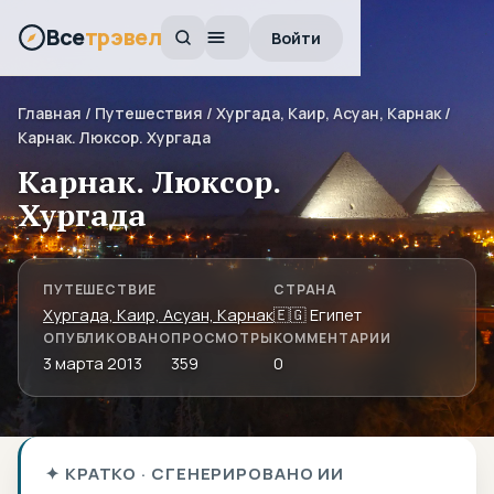
Все
трэвел
Войти
Главная
/
Путешествия
/
Хургада, Каир, Асуан, Карнак
/
Карнак. Люксор. Хургада
Карнак. Люксор.
Хургада
ПУТЕШЕСТВИЕ
СТРАНА
Хургада, Каир, Асуан, Карнак
🇪🇬 Египет
ОПУБЛИКОВАНО
ПРОСМОТРЫ
КОММЕНТАРИИ
3 марта 2013
359
0
✦ КРАТКО · СГЕНЕРИРОВАНО ИИ