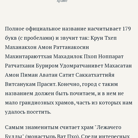
храме
Полное официальное название насчитывает 179
букв (с пробелами) и звучит так: Крун Тхеп
Маханакхон Амон Раттанакосин
Махинтараюттхая Махадилок Пхоп Ноппарат
Ратчатхани Буриром Удомратчанивет Махасатан
Амон Пиман Аватан Сатит Саккатхаттийя
Витсанукам Прасит. Конечно, город с таким
названием должен быть почитаем, и в нем не
мало грандиозных храмов, часть из которых нам
удалось посетить.
Самым знаменитым считает храм "Лежачего
Будды" (монастырь Ват Пхо). Среди интересных