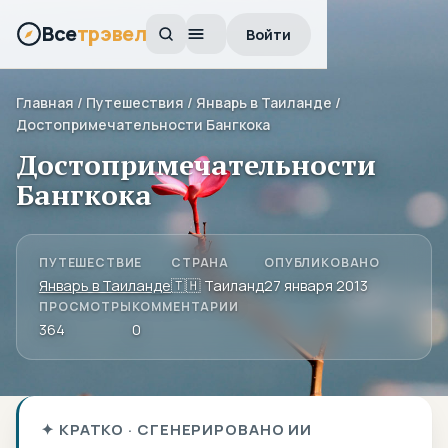
Все
трэвел
Войти
Главная
/
Путешествия
/
Январь в Таиланде
/
Достопримечательности Бангкока
Достопримечательности
Бангкока
ПУТЕШЕСТВИЕ
СТРАНА
ОПУБЛИКОВАНО
Январь в Таиланде
🇹🇭 Таиланд
27 января 2013
ПРОСМОТРЫ
КОММЕНТАРИИ
364
0
✦ КРАТКО · СГЕНЕРИРОВАНО ИИ