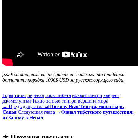
p.s. Кстати, если вы не знаете английского, то придётся
доплатить порядка 1000$ USD за русскоговорящего гида.
Горы
тибет
перевал
горы тибета
новый тингри
эверест
джомолунгма
Гьяцо ла
нью тингри
вершина мира
← Предыдущая глава
Шигаце, Нью Тингри, монастырь
Сакья
Следующая глава →
Финал тибетского путешествия:
из Зангму в Непал
✦ Похожие рассказы