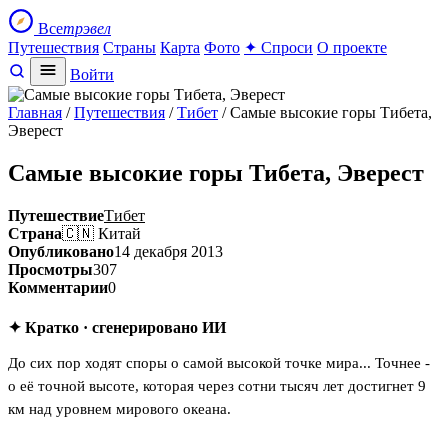
Все
трэвел
Путешествия
Страны
Карта
Фото
✦ Спроси
О проекте
Войти
Главная
/
Путешествия
/
Тибет
/ Самые высокие горы Тибета,
Эверест
Самые высокие горы Тибета, Эверест
Путешествие
Тибет
Страна
🇨🇳 Китай
Опубликовано
14 декабря 2013
Просмотры
307
Комментарии
0
✦ Кратко · сгенерировано ИИ
До сих пор ходят споры о самой высокой точке мира... Точнее -
о её точной высоте, которая через сотни тысяч лет достигнет 9
км над уровнем мирового океана.