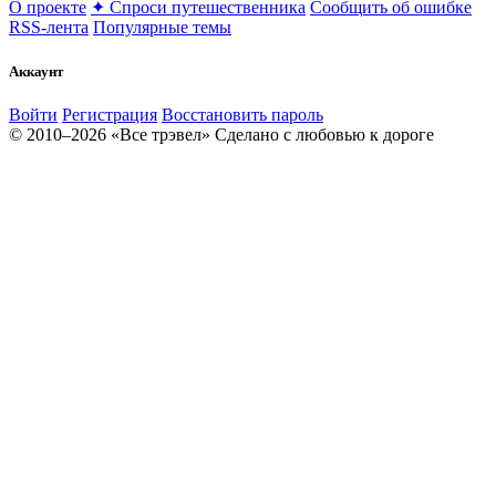
О проекте
✦ Спроси путешественника
Сообщить об ошибке
RSS-лента
Популярные темы
Аккаунт
Войти
Регистрация
Восстановить пароль
© 2010–2026 «Все трэвел»
Сделано с любовью к дороге