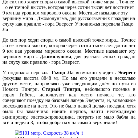
До сих пор ходят споры о самой высокой точке мира... Точнее
- о её точной высоте, которая через сотни тысяч лет достигнет
9 км над уровнем мирового океана. Местные называют эту
вершину мира - Джомолунгма, для русскоязычных граждан на
слуху как правило - гора Эверест. У подножья перевала Гьяцо
Ла
До сих пор ходят споры о самой высокой точке мира... Точнее
- о её точной высоте, которая через сотни тысяч лет достигнет
9 км над уровнем мирового океана. Местные называют эту
вершину мира -
Джомолунгма
, для русскоязычных граждан
на слуху как правило - гора Эверест.
У подножья перевала
Гьяцо Ла
возможно увидеть
Эверест
(текущая высота 8848 м). Но мы его увидели в несколько
другом месте, направляясь уже следующим днём по пути из
Нового Тингри.
Старый Тингри
, небольшого посёлка в
горах Тибета, используют как место ночлега те, кто
совершают поездку на базовый лагерь Эвереста, и, возможное
восхождение на него. Это не было нашей целью поездки, хотя
было бы заманчиво нанять шерпов, найти необходимую
экипировку, знатока-проводника, потрать не мало бабла на
всё и недели 3, чтобы добраться на самый верх земли!