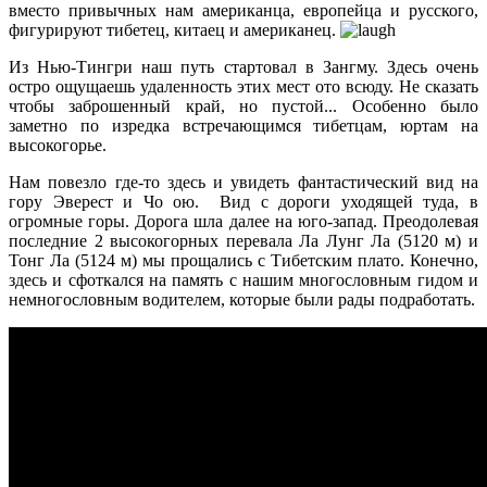
вместо привычных нам американца, европейца и русского,
фигурируют тибетец, китаец и американец.
Из Нью-Тингри наш путь стартовал в Зангму. Здесь очень
остро ощущаешь удаленность этих мест ото всюду. Не сказать
чтобы заброшенный край, но пустой... Особенно было
заметно по изредка встречающимся тибетцам, юртам на
высокогорье.
Нам повезло где-то здесь и увидеть фантастический вид на
гору Эверест и Чо ою. Вид с дороги уходящей туда, в
огромные горы. Дорога шла далее на юго-запад. Преодолевая
последние 2 высокогорных перевала Ла Лунг Ла (5120 м) и
Тонг Ла (5124 м) мы прощались с Тибетским плато. Конечно,
здесь и сфоткался на память с нашим многословным гидом и
немногословным водителем, которые были рады подработать.