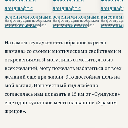
На фотографии изображен
На фотографии изображен
На фотографии
живописный ландшафт с
живописный ландшафт с
живописный ла
зелеными холмами и
зелеными холмами и
высокими скала
небольшим озеро...
скалами.
зелеными равнин
На самом «сундуке» есть образное «кресло
шамана» со своими мистическими свойствами и
откровениями. Я могу лишь отметить, что из
всех желаний, могу пожелать избавиться от всех
желаний еще при жизни. Это достойная цель на
мой взгляд. Наш местный гид любезно
согласилась нам показать в 15 км от «Сундуков»
еще одно культовое место названное «Храмом
жрецов».