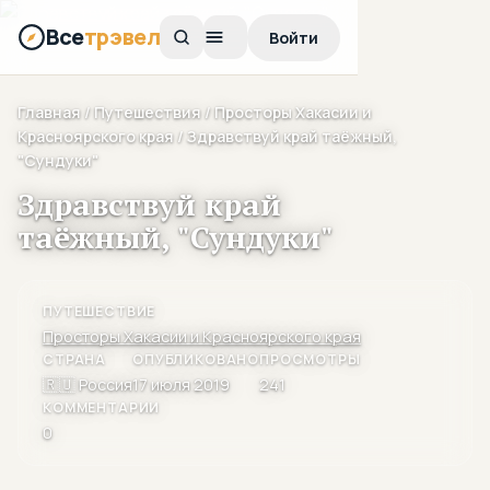
Все
трэвел
Войти
Главная
/
Путешествия
/
Просторы Хакасии и
Красноярского края
/ Здравствуй край таёжный,
"Сундуки"
Здравствуй край
таёжный, "Сундуки"
ПУТЕШЕСТВИЕ
Просторы Хакасии и Красноярского края
СТРАНА
ОПУБЛИКОВАНО
ПРОСМОТРЫ
🇷🇺 Россия
17 июля 2019
241
КОММЕНТАРИИ
0