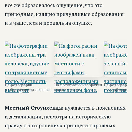
все же образовалось ощущение, что это
природные, изящно причудливые образования
и в чаще леса и поодаль на опушке.
На фотографии
На фотографии изображен
На фотографии
изображены три человека,
план местности с
зеленый холм с
идущие по травянистому
геоглифами,
камней, частич
полю.
расположенными на
покрытыми трав.
зеленом ф...
Местный Стоунхендж
нуждается в пояснениях
и детализации, несмотря на историческую
правду о захоронениях принцессы прошлых