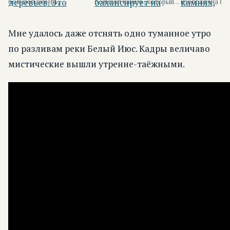
большой камень,
большой камень, который
изображена бо
расположенный в лесу
precariously балансирует на
каменная глыба
среди деревьев.
боле...
на более мелких 
Мне удалось даже отснять одно туманное утро
по разливам реки Белый Июс. Кадры величаво
мистические вышли утренне-таёжными.