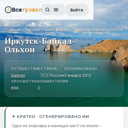
Все
трэвел
Войти
Главная
/
Путешествия
/
Байкал
/ Иркутск-Байкал-Ольхон
Иркутск-Байкал-
Ольхон
ПУТЕШЕСТВИЕ
СТРАНА
ОПУБЛИКОВАНО
Байкал
🇷🇺 Россия
3 января 2013
ПРОСМОТРЫ
КОММЕНТАРИИ
866
0
✦ КРАТКО · СГЕНЕРИРОВАНО ИИ
Одно из знаковых и манящих мест на земле –