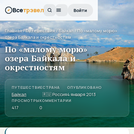
Все
трэвел
Войти
Главная
/
Путешествия
/
Байкал
/ По «малому морю»
озера Байкала и окрестностям
По «малому морю»
озера Байкала и
окрестностям
ПУТЕШЕСТВИЕ
СТРАНА
ОПУБЛИКОВАНО
Байкал
🇷🇺 Россия
4 января 2013
ПРОСМОТРЫ
КОММЕНТАРИИ
417
0