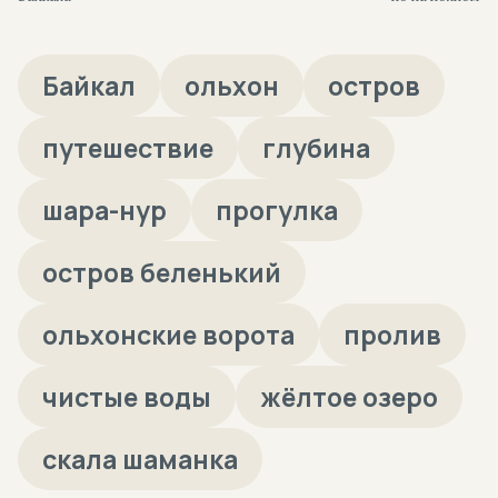
поддувает!
Байкал
ольхон
остров
путешествие
глубина
шара-нур
прогулка
остров беленький
ольхонские ворота
пролив
чистые воды
жёлтое озеро
скала шаманка