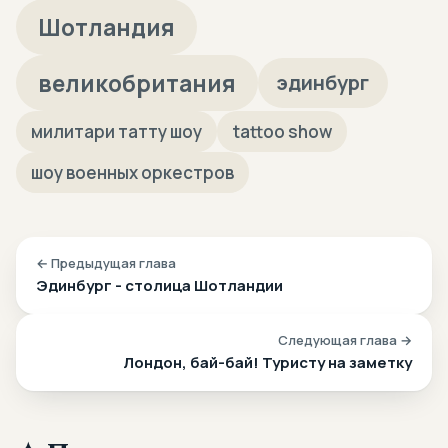
Шотландия
великобритания
эдинбург
милитари татту шоу
tattoo show
шоу военных оркестров
← Предыдущая глава
Эдинбург - столица Шотландии
Следующая глава →
Лондон, бай-бай! Туристу на заметку