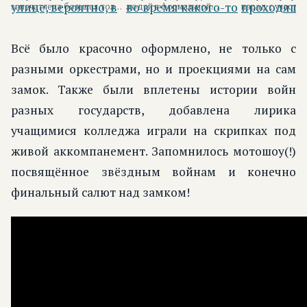
запечатлена большая толпа
людей в формальной
парад с участие
людей, собравшихся на
одежде, стоящих на
традиционной 
улице, вероятно, в...
трибуне, вероятно, во...
проходящий...
Всё было красочно оформлено, не только с
разными оркестрами, но и проекциями на сам
замок. Также были вплетены истории войн
разных государств, добавлена лирика
учащимися колледжа играли на скрипках под
живой аккомпанемент. Запомнилось мотошоу(!)
посвящённое звёздным войнам и конечно
финальный салют над замком!