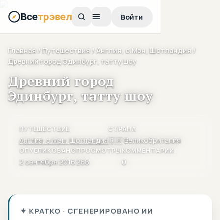
Все
трэвел
Войти
Главная
/
Путешествия
/
Англия, о.Мэн, Шотландия
/
Древний город Эдинбург, татту шоу
Древний город
Эдинбург, татту шоу
ПУТЕШЕСТВИЕ
СТРАНА
Англия, о.Мэн, Шотландия
🇬🇧 Великобритания
ОПУБЛИКОВАНО
ПРОСМОТРЫ
КОММЕНТАРИИ
2 сентября 2016
268
0
✦ КРАТКО · СГЕНЕРИРОВАНО ИИ